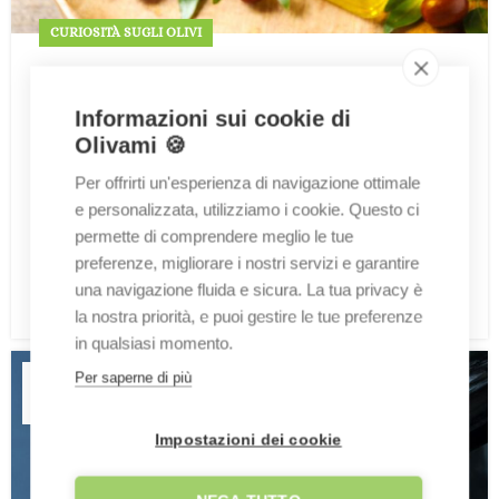
CURIOSITÀ SUGLI OLIVI
Benefici dell’Olio di Oliva
Informazioni sui cookie di
Olivami
Olivami 🍪
L’olio d’oliva è molto più di un condimento prezioso
capace di esaltare i sapori dei tuoi piatti preferiti; è
Per offrirti un'esperienza di navigazione ottimale
un vero e proprio alleato insostituibile per la tua
e personalizzata, utilizziamo i cookie. Questo ci
salute. Scopri tutti i benefici che racchiude in
permette di comprendere meglio le tue
questo articolo.
preferenze, migliorare i nostri servizi e garantire
una navigazione fluida e sicura. La tua privacy è
CONTINUA A LEGGERE
la nostra priorità, e puoi gestire le tue preferenze
in qualsiasi momento.
04
Per saperne di più
OTT
Impostazioni dei cookie