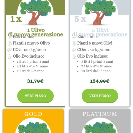
Età:
1 anno
Età:
1 anno
Pianti 1 nuovo Olivo
Pianti 5 nuovi Olivi
CO2:
-150 kg/anno
CO2:
-750 kg/anno
Olio Evo incluso:
Olio Evo incluso:
1 litro i primi 3 anni
5 litri i primi 3 anni
1,5 litri 4° e 5° anno
7,5 litri 4° e 5° anno
2 litri dal 6° anno
10 litri dal 6° anno
31,79€
134,99€
VEDI PIANO
VEDI PIANO