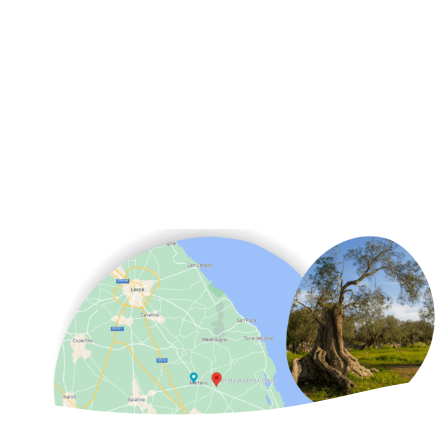
principale è nelle
campagne intorno a
Carpignano Salentino
, tra Maglie e Otranto,
nel cuore del Salento
.
PIANTA UN ULIVO