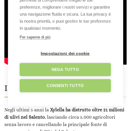
permette di comprendere meglio le tue
preferenze, migliorare i nostri servizi e garantire
una navigazione fluida e sicura. La tua privacy è
la nostra priorità, e puoi gestire le tue preferenze
in qualsiasi momento.
Per saperne di più
Impostazioni dei cookie
NEGA TUTTO
Il Progetto
Olivami
CONSENTI TUTTO
Negli ultimi 5 anni la
Xylella ha distrutto oltre 21 milioni
di ulivi nel Salento
, lasciando circa 5.000 agricoltori
senza lavoro e cancellando la principale fonte di