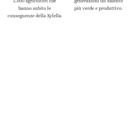
5.000 agricoltori che
generazioni un Salento
hanno subito le
più verde e produttivo.
conseguenze della Xylella.
Dove piantiamo gli Ulivi?
I nuovi Ulivi vengono piantati presso i terreni
degli agricoltori che aderiscono
all’Associazione Olivami. Ad oggi sono 40
agricoltori. Il terreno di piantumazione