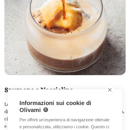
Spumone e Nocciolino
Informazioni sui cookie di
Lo
spumone
è un gelato tipico salentino, composto da
Olivami 🍪
diversi strati di gelato di vari gusti, solitamente nocciola,
cioccolato e stracciatella, con un cuore di frutta candita
Per offrirti un'esperienza di navigazione ottimale
e croccante.
e personalizzata, utilizziamo i cookie. Questo ci