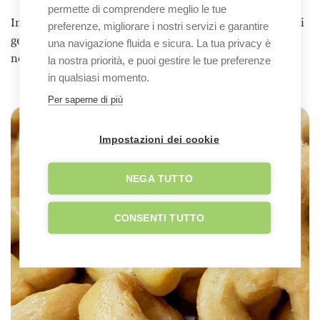
permette di comprendere meglio le tue
Infine il
nocciolino
è un affogato al caffè fresco, a base di
preferenze, migliorare i nostri servizi e garantire
gelato alla nocciola (come fa ben immaginare il suo
una navigazione fluida e sicura. La tua privacy è
nome).
la nostra priorità, e puoi gestire le tue preferenze
in qualsiasi momento.
Per saperne di più
Impostazioni dei cookie
NEGA TUTTO
CONSENTI TUTTO