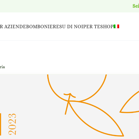
Se
R AZIENDE
BOMBONIERE
SU DI NOI
PER TE
SHOP
ria