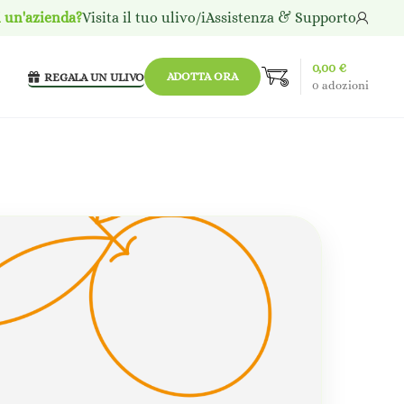
i un'azienda?
Visita il tuo ulivo/i
Assistenza & Supporto
0,00
€
ADOTTA ORA
REGALA UN ULIVO
0
adozioni