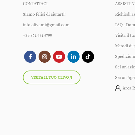
CONTATTACI
ASSISTEN
Siamo felici di aiutarti!
Richiedi a
info.olivami@gmail.com
FAQ - Dom
+39 351 461 6799
Visita il t
Metodi di
Spedizione
Sei un'azi
VISITA IL TUO ULIVO/I
Sei un Agr
Area R