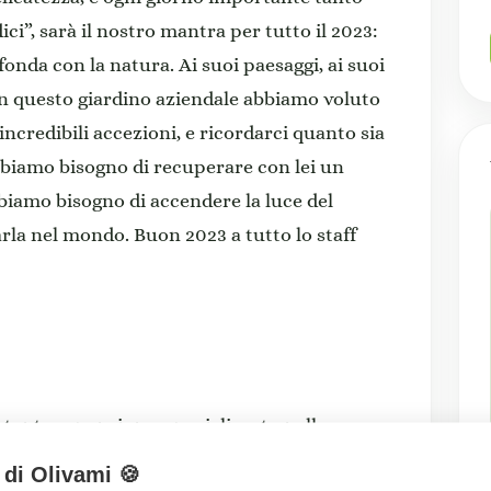
ci”, sarà il nostro mantra per tutto il 2023:
onda con la natura. Ai suoi paesaggi, ai suoi
Con questo giardino aziendale abbiamo voluto
 incredibili accezioni, e ricordarci quanto sia
Abbiamo bisogno di recuperare con lei un
biamo bisogno di accendere la luce del
la nel mondo. Buon 2023 a tutto lo staff
tante espansione, specializzato nella
enti nuovi e usati a Lecce e in Provincia.
 di Olivami 🍪