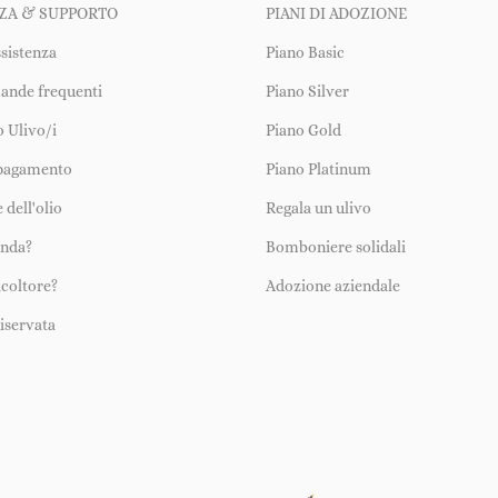
ZA & SUPPORTO
PIANI DI ADOZIONE
ssistenza
Piano Basic
ande frequenti
Piano Silver
uo Ulivo/i
Piano Gold
 pagamento
Piano Platinum
 dell'olio
Regala un ulivo
enda?
Bomboniere solidali
icoltore?
Adozione aziendale
iservata