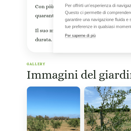
Per offrirti un'esperienza di naviga
Con più di 1500 immobili a disposizione n
Questo ci permette di comprendere m
quarant’anni il leader del settore immobi
garantire una navigazione fluida e si
tue preferenze in qualsiasi momen
Il suo marchio è ormai sinonimo di affidab
Per saperne di più
durata.
GALLERY
Immagini del giard