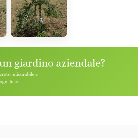
 un giardino aziendale?
creto, misurabile e
ogni fase.