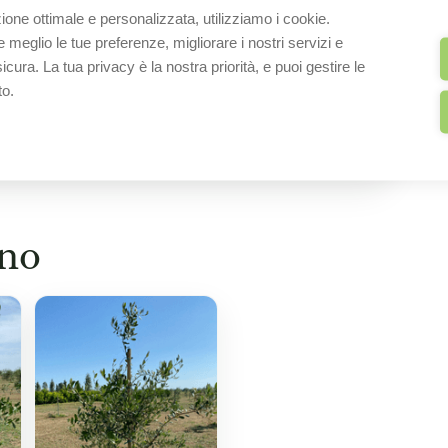
zione ottimale e personalizzata, utilizziamo i cookie.
el suo vasto portafoglio, è da oltre
eglio le tue preferenze, migliorare i nostri servizi e
liare nel Salento.
cura. La tua privacy è la nostra priorità, e puoi gestire le
to.
ilità, certezze e rapporti solidi e di lunga
ino