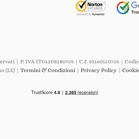
iservati | P. IVA IT05208280759 | C.F. 93160150756 | Codi
o (LE) |
Termini & Condizioni
|
Privacy Policy
|
Cookie