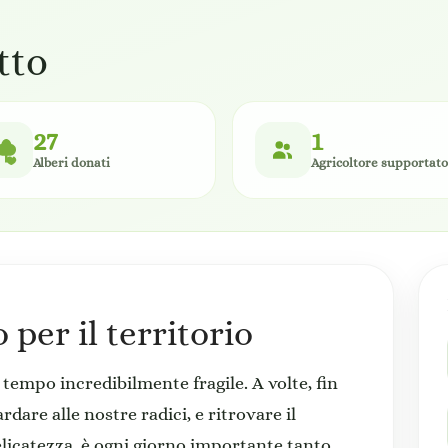
tto
27
1
Alberi donati
Agricoltore supportato
per il territorio
 tempo incredibilmente fragile. A volte, fin
are alle nostre radici, e ritrovare il
delicatezza, è ogni giorno importante tanto