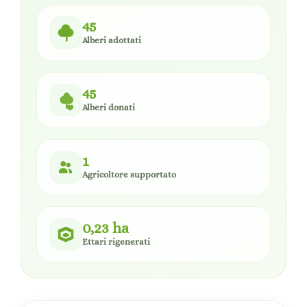
45
Alberi adottati
45
Alberi donati
1
Agricoltore supportato
0,23 ha
Ettari rigenerati