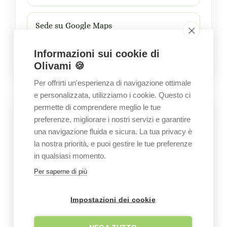
Sede su Google Maps
Informazioni sui cookie di
Olivami 🍪
Per offrirti un'esperienza di navigazione ottimale
e personalizzata, utilizziamo i cookie. Questo ci
Visita il giardino
permette di comprendere meglio le tue
preferenze, migliorare i nostri servizi e garantire
una navigazione fluida e sicura. La tua privacy è
la nostra priorità, e puoi gestire le tue preferenze
in qualsiasi momento.
FONDO TRE PIZZI - Melendugno
Per saperne di più
Apri in Google Maps
Impostazioni dei cookie