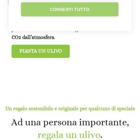
CONSENTI TUTTO
Sosterrai la
piantumazione di nuovi ulivi favorendo
la rinascita del Salento distrutto dalla Xylella
, la
produzione di olio extra vergine Italiano e
sottrai
CO2 dall’atmosfera
.
PIANTA UN ULIVO
Un regalo sostenibile e originale per qualcuno di speciale
Ad una persona importante,
regala un ulivo
.