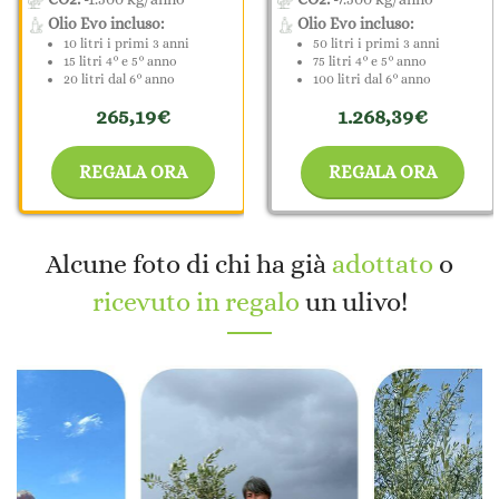
Olio Evo incluso:
Olio Evo incluso:
10 litri i primi 3 anni
50 litri i primi 3 anni
15 litri 4° e 5° anno
75 litri 4° e 5° anno
20 litri dal 6° anno
100 litri dal 6° anno
265,19€
1.268,39€
REGALA ORA
REGALA ORA
Alcune foto di chi ha già
adottato
o
ricevuto in regalo
un ulivo!