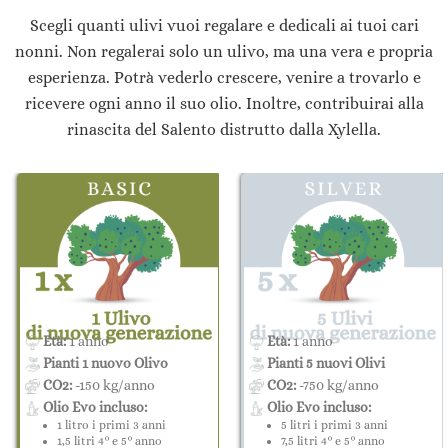
Scegli quanti ulivi vuoi regalare e dedicali ai tuoi cari
nonni. Non regalerai solo un ulivo, ma una vera e propria
esperienza. Potrà vederlo crescere, venire a trovarlo e
ricevere ogni anno il suo olio. Inoltre, contribuirai alla
rinascita del Salento distrutto dalla Xylella.
Età:
1 anno
Età:
1 anno
Pianti 1 nuovo Olivo
Pianti 5 nuovi Olivi
CO2:
-150 kg/anno
CO2:
-750 kg/anno
Olio Evo incluso:
Olio Evo incluso:
1 litro i primi 3 anni
5 litri i primi 3 anni
1,5 litri 4° e 5° anno
7,5 litri 4° e 5° anno