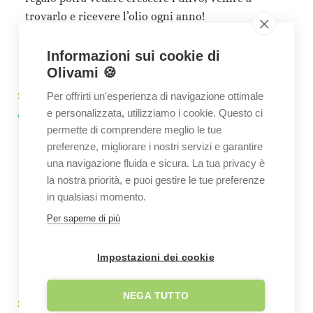
trovarlo e ricevere l’olio ogni anno!
REGALA UN ULIVO
Informazioni sui cookie di
Olivami 🍪
2.
Per offrirti un'esperienza di navigazione ottimale
La storia di un agricoltore
e personalizzata, utilizziamo i cookie. Questo ci
permette di comprendere meglio le tue
Supporterai economicamente l’agricoltore si
preferenze, migliorare i nostri servizi e garantire
occuperà della conduzione dell’ulivo che con il tuo
una navigazione fluida e sicura. La tua privacy è
contributo potrà piantarne altri. Ogni anno
la nostra priorità, e puoi gestire le tue preferenze
spediremo l’
OLIO EXTRA VERGINE BIO
in qualsiasi momento.
prodotto
direttamente all’indirizzo del destinatario
Per saperne di più
del regalo.
RICEVI L'OLIO
Impostazioni dei cookie
NEGA TUTTO
3.
Lotta alla Xylella