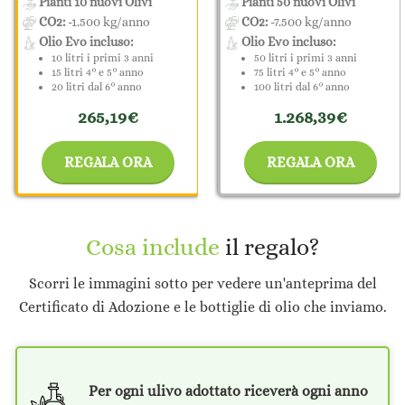
Pianti 10 nuovi Olivi
Pianti 50 nuovi Olivi
CO2:
-1.500 kg/anno
CO2:
-7.500 kg/anno
Olio Evo incluso:
Olio Evo incluso:
10 litri i primi 3 anni
50 litri i primi 3 anni
15 litri 4° e 5° anno
75 litri 4° e 5° anno
20 litri dal 6° anno
100 litri dal 6° anno
265,19€
1.268,39€
REGALA ORA
REGALA ORA
Cosa include
il regalo?
Scorri le immagini sotto per vedere un'anteprima del
Certificato di Adozione e le bottiglie di olio che inviamo.
Per ogni ulivo adottato riceverà ogni anno