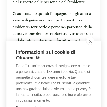
e di rispetto delle persone e dell’ambiente.
Ci assumiamo quindi l’impegno per gli anni a
venire di generare un impatto positivo su
ambiente, territorio e persone, partendo dalla
condivisione dei nostri obiettivi virtuosi con i
collaboratori interni ed i fornitori, certi che
solo questo lavoro di squadra possa portaci al
Informazioni sui cookie di
pieno raggiungimento dei medesimi.
Olivami 🍪
Di cosa si occupa VICO s.r.l.
Per offrirti un'esperienza di navigazione ottimale
e personalizzata, utilizziamo i cookie. Questo ci
L’azienda si occupa della fornitura di prodotti
permette di comprendere meglio le tue
preferenze, migliorare i nostri servizi e garantire
e servizi tecnologici alle aziende. Le attività
una navigazione fluida e sicura. La tua privacy è
consistono nel noleggio e assistenza dei
la nostra priorità, e puoi gestire le tue preferenze
dispositivi di stampa e di elaborazione dati,
in qualsiasi momento.
infrastrutture informatiche, server e sistemi di