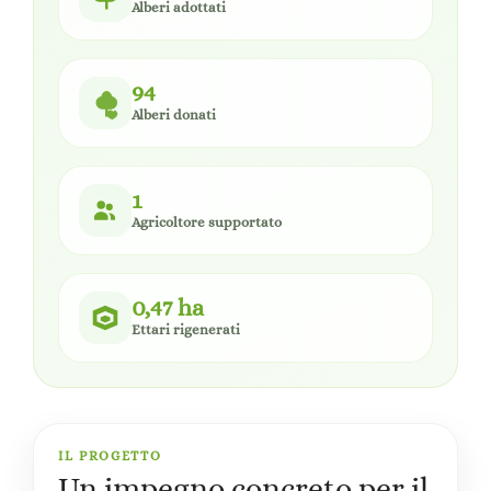
Alberi adottati
94
Alberi donati
1
Agricoltore supportato
0,47 ha
Ettari rigenerati
IL PROGETTO
Un impegno concreto per il