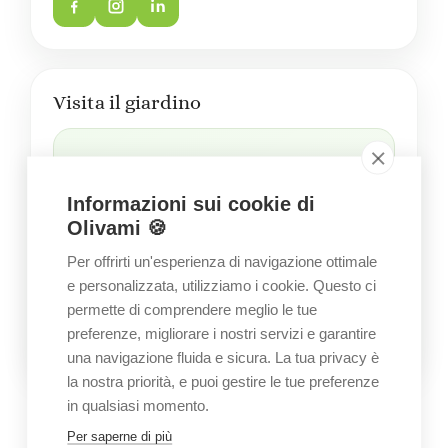
Visita il giardino
Informazioni sui cookie di
Olivami 🍪
FONDO PALANO - Carpignano Sal.no
Per offrirti un'esperienza di navigazione ottimale
Apri in Google Maps
e personalizzata, utilizziamo i cookie. Questo ci
permette di comprendere meglio le tue
preferenze, migliorare i nostri servizi e garantire
una navigazione fluida e sicura. La tua privacy è
la nostra priorità, e puoi gestire le tue preferenze
in qualsiasi momento.
GALLERY
Immagini del giardino
Per saperne di più