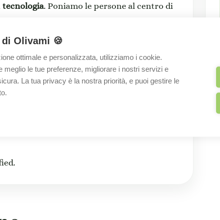
a
tecnologia
. Poniamo le persone al centro di
mplice e connesso, ideale per valorizzare i
 di Olivami 🍪
zione ottimale e personalizzata, utilizziamo i cookie.
 imprese in un mondo digitale in costante
eglio le tue preferenze, migliorare i nostri servizi e
el futuro del lavoro. Le nostre attività di
cura. La tua privacy è la nostra priorità, e puoi gestire le
tenze nei settori HR Strategy & Technology,
to.
on e HR As a Service and Operate
ei percorsi di cambiamento e trasformazione
ied.