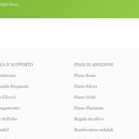
ogni fase.
ZA & SUPPORTO
PIANI DI ADOZIONE
ssistenza
Piano Basic
ande frequenti
Piano Silver
uo Ulivo/i
Piano Gold
 pagamento
Piano Platinum
 dell'olio
Regala un ulivo
enda?
Bomboniere solidali