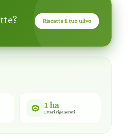
tte?
Riscatta il tuo ulivo
1 ha
Ettari rigenerati