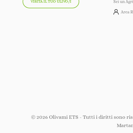
VISITA IL TUO ULIVO/I
Sei un Agr
Area R
© 2026 Olivami ETS - Tutti i diritti sono r
Martan