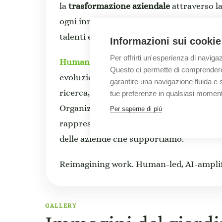
la
trasformazione aziendale
attraverso l
ogni innovazione, creando un ambiente se
talenti e favorire la crescita.
Informazioni sui cookie
Per offrirti un'esperienza di naviga
Human Capital
è un’area che supporta le
Questo ci permette di comprendere m
evoluzione, in cui la persona è al centro d
garantire una navigazione fluida e si
ricerca, i nostri asset e le nostre compe
tue preferenze in qualsiasi momen
Organization & Workforce Transformati
Per saperne di più
rappresentano i principali abilitatori d
delle aziende che supportiamo.
Reimagining work. Human-led, AI-amplif
GALLERY