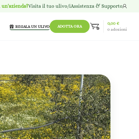
i un'azienda?
Visita il tuo ulivo/i
Assistenza & Supporto
0,00
€
ADOTTA ORA
REGALA UN ULIVO
0
adozioni