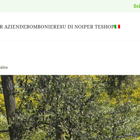
Se
R AZIENDE
BOMBONIERE
SU DI NOI
PER TE
SHOP
oitte