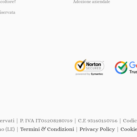
icoltore?
Adozione aziendale
iservata
iservati | P. IVA IT05208280759 | C.F. 93160150756 | Codi
o (LE) |
Termini & Condizioni
|
Privacy Policy
|
Cookie