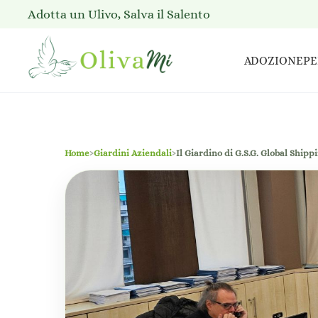
Adotta un Ulivo, Salva il Salento
ADOZIONE
PE
Home
›
Giardini Aziendali
›
Il Giardino di G.S.G. Global Ship