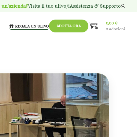
i un'azienda?
Visita il tuo ulivo/i
Assistenza & Supporto
0,00
€
ADOTTA ORA
REGALA UN ULIVO
0
adozioni