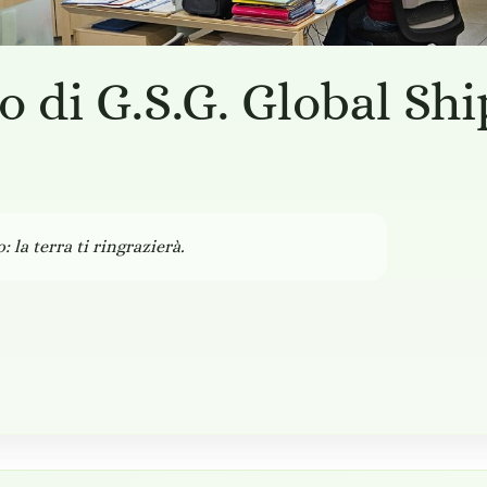
no di G.S.G. Global S
 la terra ti ringrazierà.