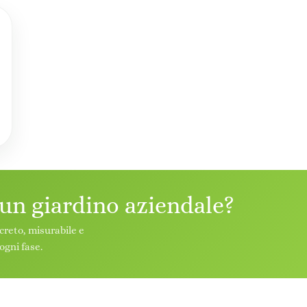
 un giardino aziendale?
creto, misurabile e
ogni fase.