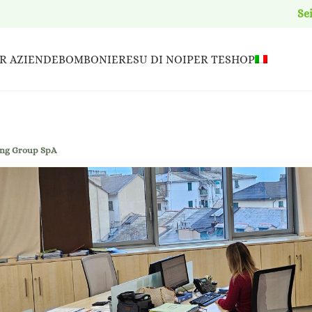
Se
R AZIENDE
BOMBONIERE
SU DI NOI
PER TE
SHOP
ping Group SpA