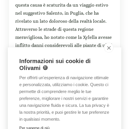
questa causa è scaturita da un viaggio estivo
nel suggestivo Salento, in Puglia, che ha
rivelato un lato doloroso della realtà locale.
Attraverso le strade di questa regione
meravigliosa, ho notato come la Xylella avesse
inflitto danni considerevoli alle piante di ulivi,
contribuendo a cancellare parte dell’identità
Informazioni sui cookie di
che rende unica la Puglia.
Olivami 🍪
Al mio ritorno, guidato dal desiderio di fare la
Per offrirti un'esperienza di navigazione ottimale
mia parte per contribuire al ripristino di
e personalizzata, utilizziamo i cookie. Questo ci
questa comunità agricola, ho deciso di avviare
permette di comprendere meglio le tue
preferenze, migliorare i nostri servizi e garantire
un progetto personale. Essendo presidente
una navigazione fluida e sicura. La tua privacy è
della rete nazionale “È Ora”, ho sentito
la nostra priorità, e puoi gestire le tue preferenze
l’urgenza di tutelare il nostro territorio
in qualsiasi momento.
nazionale e ho trovato in Olivami il veicolo
Per saperne di più