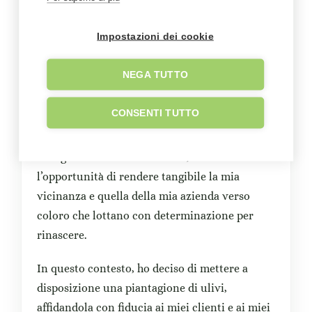
ideale per tradurre questo impegno in azione
concreta.
Impostazioni dei cookie
L’idea di sostenere i coltivatori di ulivi pugliesi
NEGA TUTTO
è nata spontaneamente, alimentata dalla
volontà di far fronte alle difficoltà che queste
CONSENTI TUTTO
piccole realtà stanno affrontando nel rialzarsi
dopo gli eventi devastanti legati alla Xylella.
Navigando sul sito di Olivami, ho colto
l’opportunità di rendere tangibile la mia
vicinanza e quella della mia azienda verso
coloro che lottano con determinazione per
rinascere.
In questo contesto, ho deciso di mettere a
disposizione una piantagione di ulivi,
affidandola con fiducia ai miei clienti e ai miei