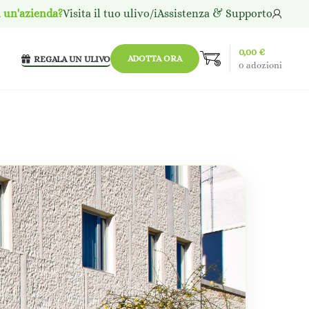
i un'azienda?
Visita il tuo ulivo/i
Assistenza & Supporto
0,00
€
ADOTTA ORA
REGALA UN ULIVO
0
adozioni