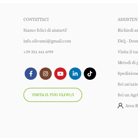
CONTATTACI
ASSISTEN
Siamo felici di aiutarti!
Richiedi a
info.olivami@gmail.com
FAQ - Dom
+39 351 461 6799
Visita il t
Metodi di
Spedizione
Sei un'azi
VISITA IL TUO ULIVO/I
Sei un Agr
Area R