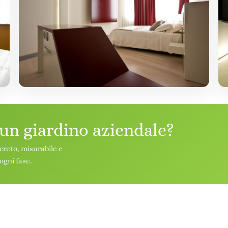
 un giardino aziendale?
creto, misurabile e
ogni fase.