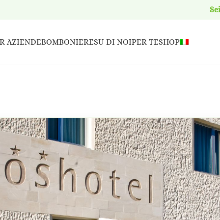
Se
R AZIENDE
BOMBONIERE
SU DI NOI
PER TE
SHOP