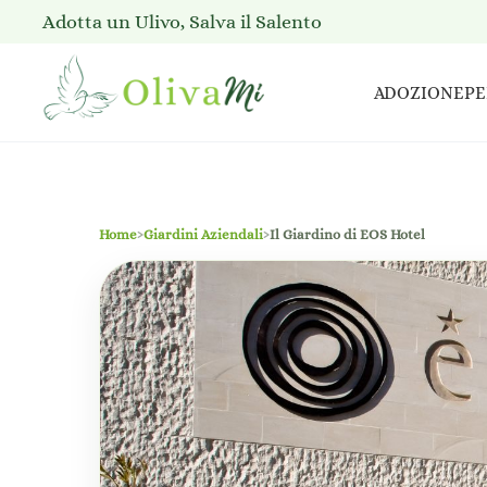
Adotta un Ulivo, Salva il Salento
ADOZIONE
PE
Home
›
Giardini Aziendali
›
Il Giardino di EOS Hotel