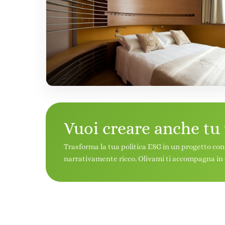
Vuoi creare anche tu
Trasforma la tua politica ESG in un progetto con
narrativamente ricco. Olivami ti accompagna in 