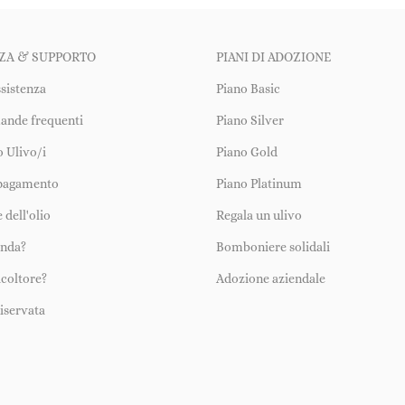
ZA & SUPPORTO
PIANI DI ADOZIONE
ssistenza
Piano Basic
ande frequenti
Piano Silver
uo Ulivo/i
Piano Gold
 pagamento
Piano Platinum
 dell'olio
Regala un ulivo
enda?
Bomboniere solidali
icoltore?
Adozione aziendale
iservata