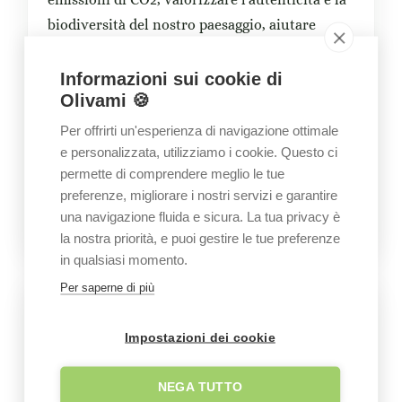
biodiversità del nostro paesaggio, aiutare
l’economia legata alla coltura olivicola, ma
anche rinforzare un simbolo culturale e
Informazioni sui cookie di
Olivami 🍪
identitario per tutta la Puglia.
Per offrirti un'esperienza di navigazione ottimale
Speriamo che questo nostro gesto rappresenti
e personalizzata, utilizziamo i cookie. Questo ci
anche un’opportunità per sensibilizzare la
permette di comprendere meglio le tue
comunità alle tematiche legate alla tutela del
preferenze, migliorare i nostri servizi e garantire
una navigazione fluida e sicura. La tua privacy è
nostro territorio.”
la nostra priorità, e puoi gestire le tue preferenze
in qualsiasi momento.
Per saperne di più
Link utili
Impostazioni dei cookie
Sito aziendale
NEGA TUTTO