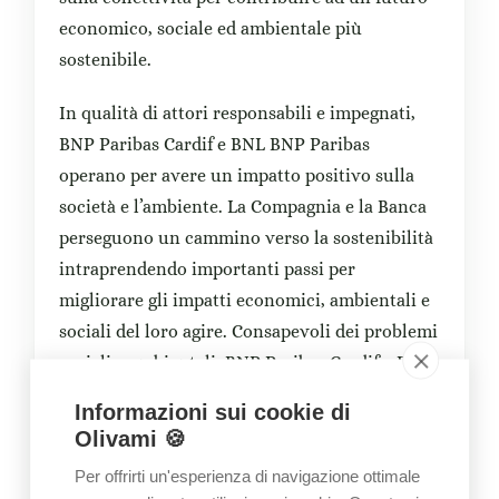
economico, sociale ed ambientale più
sostenibile.
In qualità di attori responsabili e impegnati,
BNP Paribas Cardif e BNL BNP Paribas
operano per avere un impatto positivo sulla
società e l’ambiente. La Compagnia e la Banca
perseguono un cammino verso la sostenibilità
intraprendendo importanti passi per
migliorare gli impatti economici, ambientali e
sociali del loro agire. Consapevoli dei problemi
sociali e ambientali, BNP Paribas Cardif e BNL
BNP Paribas sostengono numerosi progetti a
Informazioni sui cookie di
impatto positivo in grado di contribuire a
Olivami 🍪
costruire un futuro collettivo. Attraverso
Per offrirti un'esperienza di navigazione ottimale
questa iniziativa BNP Paribas Cardif e BNL