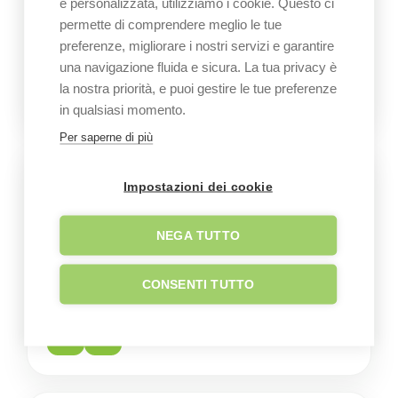
e personalizzata, utilizziamo i cookie. Questo ci
BNP Paribas intendono estendere il loro raggio
permette di comprendere meglio le tue
d’azione dando un contributo concreto al
preferenze, migliorare i nostri servizi e garantire
Salento, ai suoi olivicoltori e alle comunità
una navigazione fluida e sicura. La tua privacy è
la nostra priorità, e puoi gestire le tue preferenze
locali.
in qualsiasi momento.
Per saperne di più
Link utili
Impostazioni dei cookie
Sito aziendale
NEGA TUTTO
Sede su Google Maps
CONSENTI TUTTO